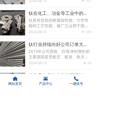
2024-08-15
101
넶
安装时夹紧力不宜过大，必要时可
增加辅助支承。(2)如果使用含氢的
钛在化工、冶金等工业中的应用？
切削油，切削过程中在高温下将分
钛具有优良的耐腐蚀性能、力学性
解释放出氢气，被钛吸收引起氢
能和工艺性能，被广泛运用于国民
脆；也可能引起钛合金高温应力腐
经济许多部门。这对于增加产量，
2024-08-15
288
蚀开裂。(3)切削油中的氯化物使用
넶
提高产品质量，延长设备使用设
时还可能分解或挥发有毒气体，使
备，减少消耗，降低内耗，降低成
用
钛行业持续向好公司订单大幅增加
本，防止污染改善劳动条件和提高
2019年公司营收、归母净利增长的
劳动生产率等方面都有十分重要的
主要原因是受航空、航发、航天等
意义。 钛金属已成为
领域市场订货稳步上升，民品市场
2024-08-15
88
넶
订货大幅度增长，国际市场订货突
破，钛产品产销量增长。2019年上
钛究竟有着什么样的国际地位？
半年公司钛产品销量为10170吨，
낀
뀵
끅
钛也是大家经常在耳边能够听到的
网站首页
产品中心
一键拔号
同比增长69.3%；公司钛产品营业
金属元素之一了，不管是在生活中
收入为15.6亿元，同比增长49.
还是工作上，钛在我们身边似乎并
2024-08-15
69
7%，毛利率由去年同
넶
不少见。钛合金狗眼啊啥的衍生词
也是层出不穷。那么钛为什么被人
称为21世纪的金属呢？它究竟有着
上一页
1
/
2
下一页
什么样的优缺点呢？能值得世人对
它如此赞扬，一起来看一下吧。&n