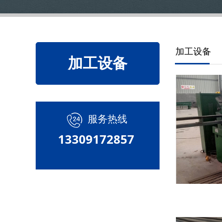
加工设备
加工设备
服务热线
13309172857