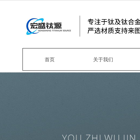
首页
关于我们