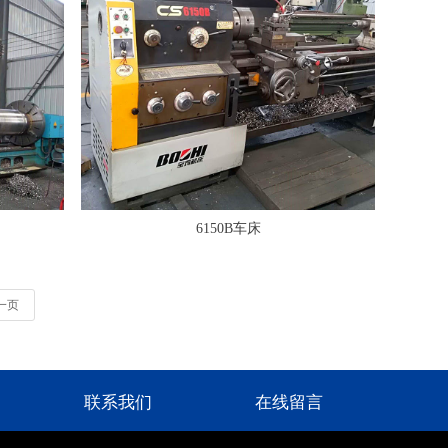
6150B车床
一页
联系我们
在线留言