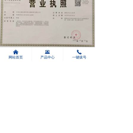
낀
뀵
끅
网站首页
产品中心
一键拔号
前一个：
无
ꄴ
后一个：
无
ꄲ
版权所有 昆山凯胜深川机械科技有限公司
陕ICP备2022012405号-1
本网站由阿里云提供云计算及安全服务
本网站支持
IPv6